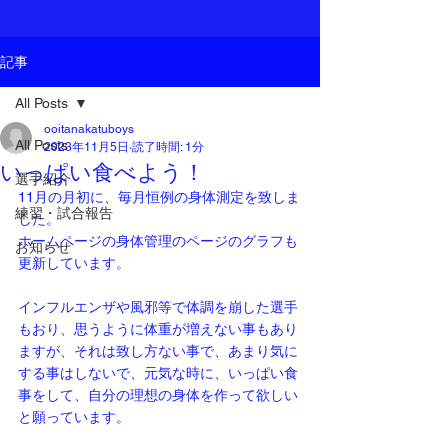
記事
All Posts
ooitanakatuboys
All Posts
2023年11月5日
読了時間: 1分
いっぱい食べよう！
選手紹介
11月の月初に、毎月恒例の身体測定を致しま
練習・試合報告
した。
ホームページの身体管理のページのグラフも
お知らせ
更新しています。
インフルエンザや風邪等で体調を崩した選手
もおり、思うように体重が増えない事もあり
ますが、それは致し方ない事で、あまり気に
する事はしないで、元気な時に、いっぱい食
事をして、自分の理想の身体を作って欲しい
と願っています。