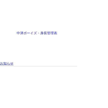
中津ボーイズ・身長管理表　
お知らせ
すべて表示
最新記事