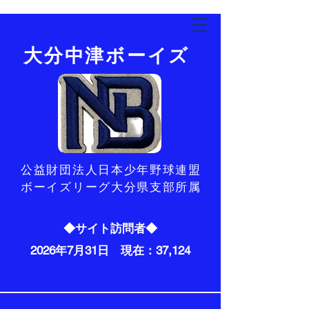
​大分中津ボーイズ
​公益財団法人日本少年野球連盟
ボーイズリーグ大分県支部所属
◆サイト訪問者◆
2026年7月31日 現在：37,124