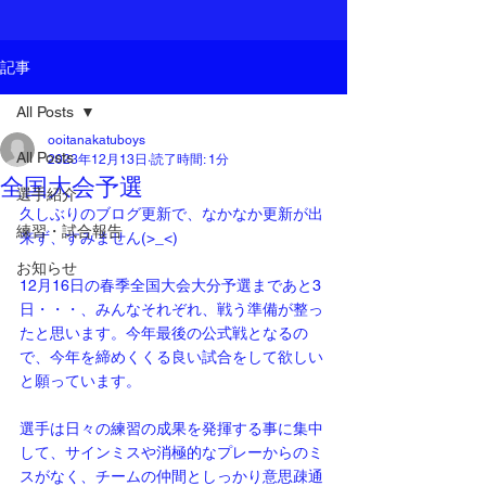
記事
All Posts
ooitanakatuboys
All Posts
2023年12月13日
読了時間: 1分
全国大会予選
選手紹介
久しぶりのブログ更新で、なかなか更新が出
練習・試合報告
来ず、すみません(>_<)
お知らせ
12月16日の春季全国大会大分予選まであと3
日・・・、みんなそれぞれ、戦う準備が整っ
たと思います。今年最後の公式戦となるの
で、今年を締めくくる良い試合をして欲しい
と願っています。
選手は日々の練習の成果を発揮する事に集中
して、サインミスや消極的なプレーからのミ
スがなく、チームの仲間としっかり意思疎通