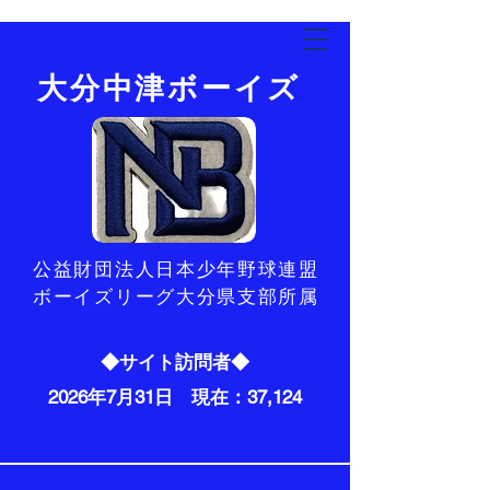
​大分中津ボーイズ
​公益財団法人日本少年野球連盟
ボーイズリーグ大分県支部所属
◆サイト訪問者◆
2026年7月31日 現在：37,124