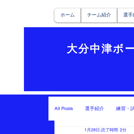
ホーム
チーム紹介
選手
​大分中津ボ
All Posts
選手紹介
練習・
1月28日
読了時間: 2分