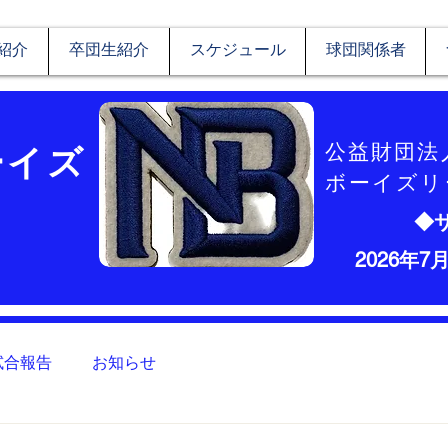
紹介
卒団生紹介
スケジュール
球団関係者
ーイズ
​公益財団
ボーイズリ
◆
2026年7
試合報告
お知らせ