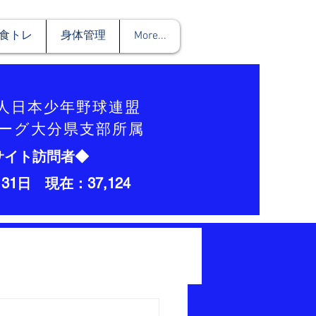
食トレ
身体管理
More...
法人日本少年野球連盟
ーグ大分県支部所属
サイト訪問者◆
月31日 現在：37,124