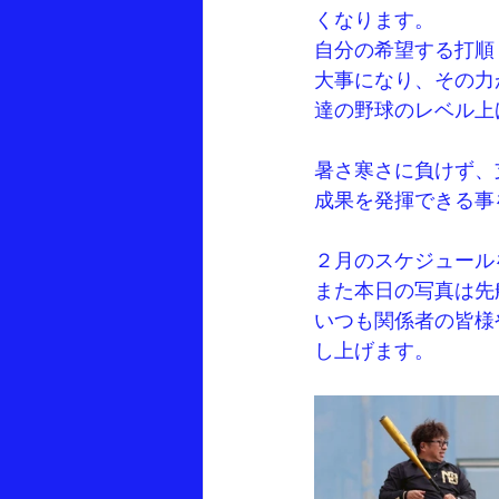
くなります。
自分の希望する打順
大事になり、その力
達の野球のレベル上
暑さ寒さに負けず、
成果を発揮できる事
２月のスケジュール
また本日の写真は先般
いつも関係者の皆様
し上げます。