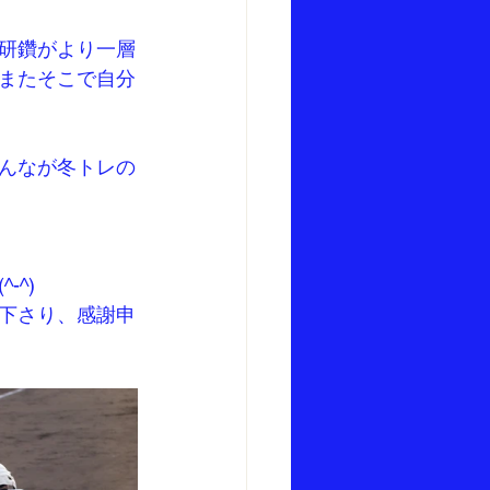
研鑽がより一層
またそこで自分
んなが冬トレの
^)
下さり、感謝申