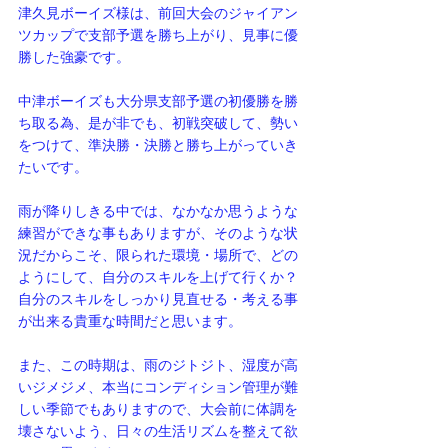
津久見ボーイズ様は、前回大会のジャイアン
ツカップで支部予選を勝ち上がり、見事に優
勝した強豪です。
中津ボーイズも大分県支部予選の初優勝を勝
ち取る為、是が非でも、初戦突破して、勢い
をつけて、準決勝・決勝と勝ち上がっていき
たいです。
雨が降りしきる中では、なかなか思うような
練習ができな事もありますが、そのような状
況だからこそ、限られた環境・場所で、どの
ようにして、自分のスキルを上げて行くか？
自分のスキルをしっかり見直せる・考える事
が出来る貴重な時間だと思います。
また、この時期は、雨のジトジト、湿度が高
いジメジメ、本当にコンディション管理が難
しい季節でもありますので、大会前に体調を
壊さないよう、日々の生活リズムを整えて欲