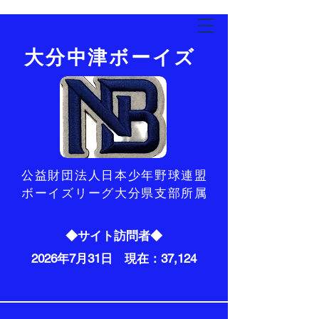
​大分中津ボーイズ
​公益財団法人日本少年野球連盟
ボーイズリーグ大分県支部所属
◆サイト訪問者◆
2026年7月31日 現在：37,124