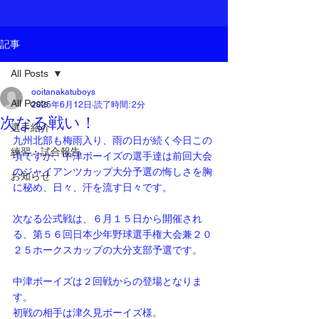
記事
All Posts
ooitanakatuboys
All Posts
2025年6月12日
読了時間: 2分
次なる戦い！
選手紹介
九州北部も梅雨入り、雨の日が続く今日この
練習・試合報告
頃ですが、中津ボーイズの選手達は前回大会
のジャイアンツカップ大分予選の悔しさを胸
お知らせ
に秘め、日々、汗を流す日々です。
次なる公式戦は、６月１５日から開催され
る、第５６回日本少年野球選手権大会兼２０
２５ホークスカップの大分支部予選です。
中津ボーイズは２回戦からの登場となりま
す。
初戦の相手は津久見ボーイズ様。