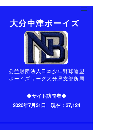
​大分中津ボーイズ
​公益財団法人日本少年野球連盟
ボーイズリーグ大分県支部所属
◆サイト訪問者◆
2026年7月31日 現在：37,124