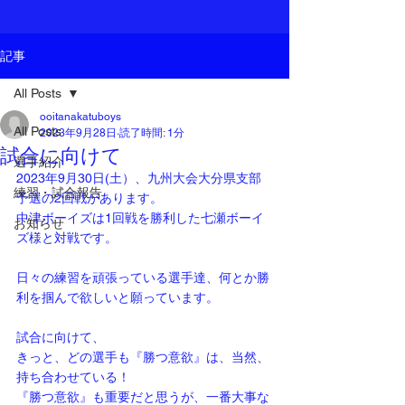
記事
All Posts
ooitanakatuboys
All Posts
2023年9月28日
読了時間: 1分
試合に向けて
選手紹介
2023年9月30日(土）、九州大会大分県支部
練習・試合報告
予選の2回戦があります。
中津ボーイズは1回戦を勝利した七瀬ボーイ
お知らせ
ズ様と対戦です。
日々の練習を頑張っている選手達、何とか勝
利を掴んで欲しいと願っています。
試合に向けて、
きっと、どの選手も『勝つ意欲』は、当然、
持ち合わせている！
『勝つ意欲』も重要だと思うが、一番大事な