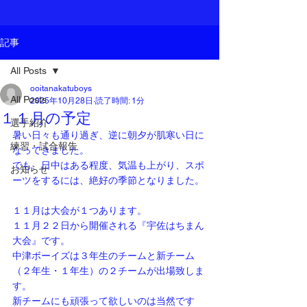
記事
All Posts
ooitanakatuboys
All Posts
2025年10月28日
読了時間: 1分
１１月の予定
選手紹介
暑い日々も通り過ぎ、逆に朝夕が肌寒い日に
練習・試合報告
なってきました。
でも、日中はある程度、気温も上がり、スポ
お知らせ
ーツをするには、絶好の季節となりました。
１１月は大会が１つあります。
１１月２２日から開催される『宇佐はちまん
大会』です。
中津ボーイズは３年生のチームと新チーム
（２年生・１年生）の２チームが出場致しま
す。
新チームにも頑張って欲しいのは当然です