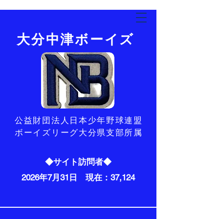
​大分中津ボーイズ
​公益財団法人日本少年野球連盟
ボーイズリーグ大分県支部所属
◆サイト訪問者◆
2026年7月31日 現在：37,124