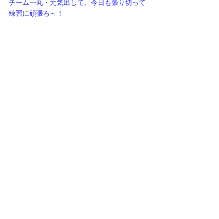
チーム一丸・元気出して、今日も張り切って
練習に頑張ろ～！