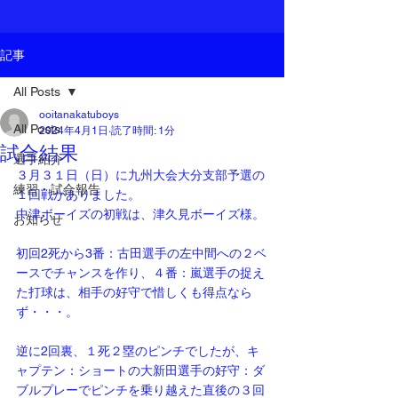
記事
All Posts
ooitanakatuboys
All Posts
2024年4月1日
読了時間: 1分
試合結果
選手紹介
３月３１日（日）に九州大会大分支部予選の
練習・試合報告
１回戦がありました。
中津ボーイズの初戦は、津久見ボーイズ様。
お知らせ
初回2死から3番：古田選手の左中間への２ベ
ースでチャンスを作り、４番：嵐選手の捉え
た打球は、相手の好守で惜しくも得点なら
ず・・・。
逆に2回裏、１死２塁のピンチでしたが、キ
ャプテン：ショートの大新田選手の好守：ダ
ブルプレーでピンチを乗り越えた直後の３回