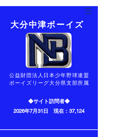
​大分中津ボーイズ
​公益財団法人日本少年野球連盟
ボーイズリーグ大分県支部所属
◆サイト訪問者◆
2026年7月31日 現在：37,124