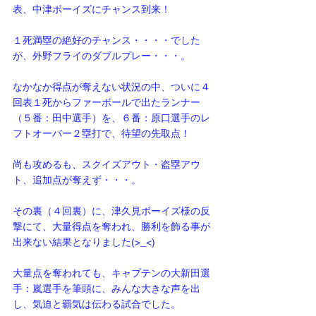
表、中津ボーイズにチャンス到来！
１死満塁の絶好のチャンス・・・・でした
が、外野フライのダブルプレー・・・。
なかなか得点が奪えない状況の中、ついに４
回表１死からファーボールで出たランナー
（５番：田中選手）を、６番：原口選手のレ
フトオーバー２塁打で、待望の先取点！
尚も攻めるも、スクイズアウト・盗塁アウ
ト、追加点が奪えず・・・。
その裏（４回裏）に、津久見ボーイズ様の反
撃にて、大量得点を奪われ、勝利を飾る事が
出来ない結果となりました(>_<)
大量点を奪われても、キャプテンの大新田選
手：嵐選手を筆頭に、みんな大きな声を出
し、気迫と覇気は伝わる試合でした。