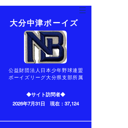
​大分中津ボーイズ
​公益財団法人日本少年野球連盟
ボーイズリーグ大分県支部所属
◆サイト訪問者◆
2026年7月31日 現在：37,124