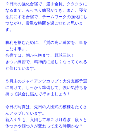
２日間の強化合宿で、選手全員、クタクタに
なるまで、みっちり練習ができ、また、寝食
を共にする合宿で、チームワークの強化にも
つながり、貴重な時間を過ごせたと思いま
す。
勝利を掴むために、『質の高い練習を、量を
こなす事』。
合宿では、朝から晩まで、野球三昧！
きつい練習で、精神的に逞しくなってくれる
と信じています。
５月末のジャイアンツカップ：大分支部予選
に向けて、しっかり準備して、強い気持ちを
持って試合に臨んで行きましょう！
今日の写真は、先日の入団式の模様をたくさ
んアップしています。
新入団生も、入団して早２け月過ぎ、段々と
体つきや顔つきが変わって来る時期かな？