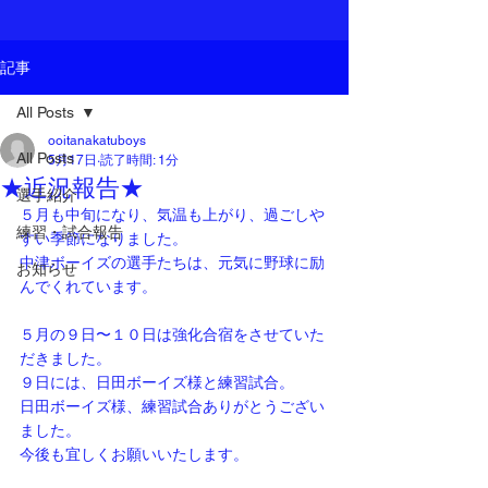
記事
All Posts
ooitanakatuboys
All Posts
5月17日
読了時間: 1分
★近況報告★
選手紹介
５月も中旬になり、気温も上がり、過ごしや
練習・試合報告
すい季節になりました。
中津ボーイズの選手たちは、元気に野球に励
お知らせ
んでくれています。
５月の９日〜１０日は強化合宿をさせていた
だきました。
９日には、日田ボーイズ様と練習試合。
日田ボーイズ様、練習試合ありがとうござい
ました。
今後も宜しくお願いいたします。